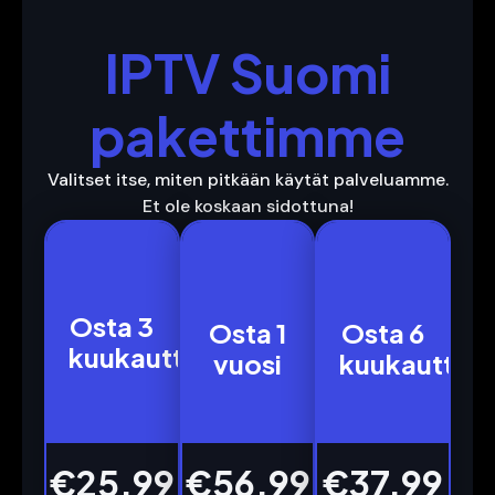
IPTV Suomi
pakettimme
Valitset itse, miten pitkään käytät palveluamme.
Et ole koskaan sidottuna!
3
12
6
Osta 3
Osta 1
Osta 6
Meses
Meses
Meses
kuukautta
vuosi
kuukautta
€25.99
€56.99
€37.99