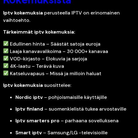
Iptv kokemuksia
perusteella IPTV on erinomainen
vaihtoehto.
Tärkeimmät iptv kokemuksia:
Edullinen hinta – Säästät satoja euroja
Laaja kanavavalikoima – 30 000+ kanavaa
VOD-kirjasto – Elokuvia ja sarjoja
4K-laatu – Terävä kuva
Katseluvapaus – Missä ja milloin haluat
Iptv kokemuksia
suosittelee:
Nordic iptv
– pohjoismaisille käyttäjille
Iptv finland
– suomenkielistä tukea arvostaville
Iptv smarters pro
– parhaana sovelluksena
Smart iptv
– Samsung/LG -televisioille