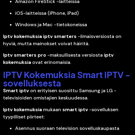
Amazon FireStick -laitteissa
iOS-laitteissa (iPhone, iPad)
Windows ja Mac -tietokoneissa
Iptv kokemuksia
iptv smarters
-ilmaisversiosta on
hyviä, mutta mainokset voivat häiritä.
Iptv smarters pro
-maksullisesta versiosta
iptv
kokemuksia
ovat erinomaisia.
IPTV Kokemuksia Smart IPTV -
sovelluksesta
Smart iptv
on erityisen suosittu Samsung ja LG -
televisioiden omistajien keskuudessa.
Iptv kokemuksia
mukaan
smart iptv
-sovelluksen
tyypilliset piirteet:
Asennus suoraan television sovelluskaupasta