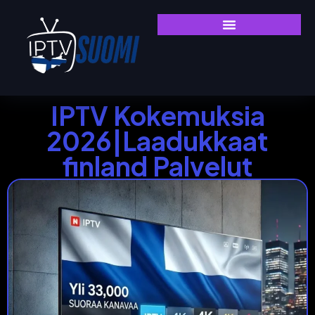
IPTV Kokemuksia
2026|Laadukkaat
finland Palvelut