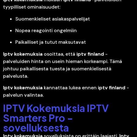
tyypilliset ominaisuudet:
Suomenkieliset asiakaspalvelijat
Nopea reagointi ongelmiin
Paikalliset ja tutut maksutavat
Iptv kokemuksia
osoittaa, että
iptv finland
-
palveluiden hinta on usein hieman korkeampi. Tämä
johtuu paikallisesta tuesta ja suomenkielisestä
palvelusta.
Iptv kokemuksia
kannattaa lukea ennen
iptv finland
-
palvelun valintaa.
IPTV Kokemuksia IPTV
Smarters Pro -
sovelluksesta
Iptv kokemuksia
sovelluksista on erittäin laajasti.
Iptv