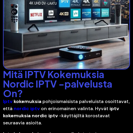
Mitä IPTV Kokemuksia
Nordic IPTV -palvelusta
On?
Iptv
kokemuksia
pohjoismaisista palveluista osoittavat,
että
nordic iptv
on erinomainen valinta. Hyvät
iptv
kokemuksia
nordic iptv
-käyttäjiltä korostavat
seuraavia asioita.