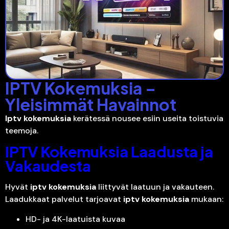
IPTV Kokemuksia –
Yleisimmät Havainnot
Iptv kokemuksia
kerätessä nousee esiin useita toistuvia
teemoja.
IPTV Kokemuksia Laadusta ja
Vakaudesta
Hyvät
iptv kokemuksia
liittyvät laatuun ja vakauteen.
Laadukkaat palvelut tarjoavat
iptv kokemuksia
mukaan:
HD- ja 4K-laatuista kuvaa