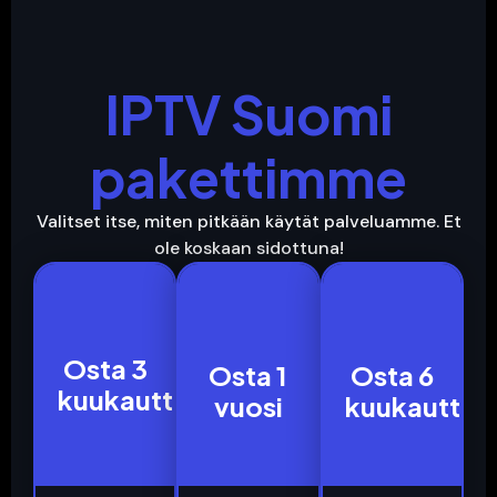
IPTV Suomi
pakettimme
Valitset itse, miten pitkään käytät palveluamme. Et
ole koskaan sidottuna!
3
12
6
Osta 3
Osta 1
Osta 6
Meses
Meses
Meses
kuukautta
vuosi
kuukautta