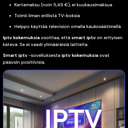
Kertamaksu (noin 5,49 €), ei kuukausimaksua
Toimii ilman erillistä TV-boksia
Helppo käyttää television omalla kaukosäätimellä
Iptv kokemuksia
osoittaa, että
smart iptv
on erityisen
kätevä. Se ei vaadi ylimääräisiä laitteita.
Smart iptv
-sovelluksesta
iptv kokemuksia
ovat
pääosin positiivisia.