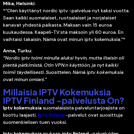
Mika, Helsinki:
*”Olen käyttänyt nordic iptv -palvelua nyt kaksi vuotta.
Saan kaikki suomalaiset, ruotsalaiset ja norjalaiset
kanavat yhdestä paikasta. Maksan vain 15 euroa
kuukaudessa. Kaapeli-TV:stä maksoin yli 60 euroa. En
vaihtaisi takaisin. Nämä ovat minun iptv kokemuksia.”*
Anna, Turku:
“Nordic iptv toimi minulla aluksi hyvin, mutta iltaisin oli
pientä pätkimistä. Otin VPN:n käyttöön, ja nyt kaikki
toimii täydellisesti. Suosittelen. Nämä iptv kokemuksia
ovat minun omiani.”
Millaisia IPTV Kokemuksia
IPTV Finland -palvelusta On?
Iptv kokemuksia
suomalaisista palveluntarjoajista on
koottu laajasti.
Iptv finland
-palvelut ovat suosittuja
suomenkielisen tuen vuoksi.
Iptv kokemuksia
mukaan
iptv finland
-palveluiden