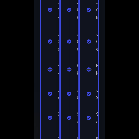
Jopa 31
Jopa 31
Jopa 31
000+
000+
000+
kanavaa
kanavaa
kanavaa
Jopa 110
Jopa 110
Jopa 110
000+
000+
000+
elokuvaa
elokuvaa
elokuvaa
HD/FHD/4K-
HD/FHD/4K-
HD/FHD/4K-
kuvanlaatu
kuvanlaatu
kuvanlaatu
Jäätymisenestoaine™
Jäätymisenestoaine™
Jäätymisenestoa
9.1
9.1
9.1
99,99 %
99,99 %
99,99 %
aktiivisuusajasta
aktiivisuusajasta
aktiivisuusajasta
M3U
M3U
M3U