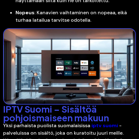
näyttämään siltä kuin ne on tarkoitettu.
Nopeus
: Kanavien vaihtaminen on nopeaa, eikä
turhaa latailua tarvitse odotella.
IPTV Suomi – Sisältöä
pohjoismaiseen makuun
Yksi parhaista puolista suomalaisissa
iptv suomi
-
palveluissa on sisältö, joka on kuratoitu juuri meille.