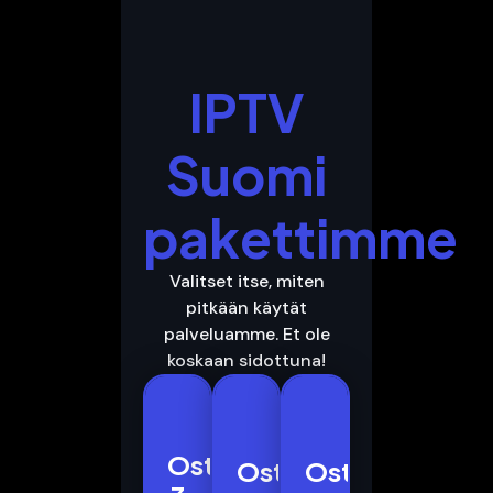
IPTV
Suomi
pakettimme
Valitset itse, miten
pitkään käytät
palveluamme. Et ole
koskaan sidottuna!
Osta
3
12
6
Osta
Osta