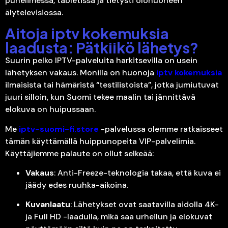
puhelimessa, tabletissa ja tietysti olohuoneen
älytelevisiossa.
Aitoja iptv kokemuksia
laadusta: Pätkiikö lähetys?
Suurin pelko IPTV-palveluita harkitsevilla on usein
lähetyksen vakaus. Monilla on huonoja
iptv kokemuksia
ilmaisista tai hämäristä “testilistoista”, jotka jumiutuvat
juuri silloin, kun Suomi tekee maalin tai jännittävä
elokuva on huipussaan.
Me
iptv-suomi-fi.store
-palvelussa olemme ratkaisseet
tämän käyttämällä huippunopeita VIP-palvelimia.
Käyttäjiemme palaute on ollut selkeää:
Vakaus
: Anti-Freeze-teknologia takaa, että kuva ei
jäädy edes ruuhka-aikoina.
Kuvanlaatu
: Lähetykset ovat saatavilla aidolla 4K-
ja Full HD -laadulla, mikä saa urheilun ja elokuvat