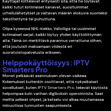
Käyttäjät kiittelevät erityisesti sitä, että he löytävät
kaikki tutut kotimaiset kanavat, suosituimmat
urheilulähetykset ja valtavan määrän elokuvia suomeksi
tekstitettynä tai puhuttuna.
Olipa kyseessä NHL-kiekko, Valioliiga tai uusimmat
kotimaiset sarjat, kaikki löytyy yhden käyttöliittymän
alta. Tämä on merkittävä parannus verrattuna siihen,
että joutuisit maksamaan viidestä eri
suoratoistopalvelusta erikseen.
Helppokäyttöisyys: IPTV
Smarters Pro
Monet pelkäävät asennuksen olevan vaikeaa.
Kokemukset kuitenkin osoittavat, että nykyaikaiset
sovellukset, kuten
IPTV Smarters Pro
,
tekevät käytöstä
helpompaa kuin vanhan digiboksin operoinnista. Saat
meiltä selkeät ohjeet, ja katselu voi alkaa muutamassa
minuutissa tunnusten saapumisesta.