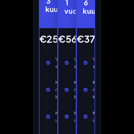
3
Meses
Meses
Meses
1
6
kuukautta
vuosi
kuukautta
€25.99
€56.99
€37.99
Välitön
Välitön
Välitön
aktivointi
aktivointi
aktivointi
Kaikki
Kaikki
Kaikki
maailman
maailman
maailman
kanavat
kanavat
kanavat
Kaikki
Kaikki
Kaikki
urheilukanavat
urheilukanavat
urheilukanavat