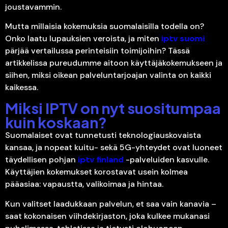
joustavammin.
Mutta millaisia kokemuksia suomalaisilla todella on?
Onko laatu lupauksien veroista, ja miten
iptv suomi
pärjää vertailussa perinteisiin toimijoihin? Tässä
artikkelissa pureudumme aitoon käyttäjäkokemukseen ja
siihen, miksi oikean palveluntarjoajan valinta on kaikki
kaikessa.
Miksi IPTV on nyt suositumpaa
kuin koskaan?
Suomalaiset ovat tunnetusti teknologiauskovaista
kansaa, ja nopeat kuitu- sekä 5G-yhteydet ovat luoneet
täydellisen pohjan
iptv finland
-palveluiden kasvulle.
Käyttäjien kokemukset korostavat usein kolmea
pääasiaa: vapaustta, valikoimaa ja hintaa.
Kun valitset laadukkaan palvelun, et saa vain kanavia –
saat kokonaisen viihdekirjaston, joka kulkee mukanasi