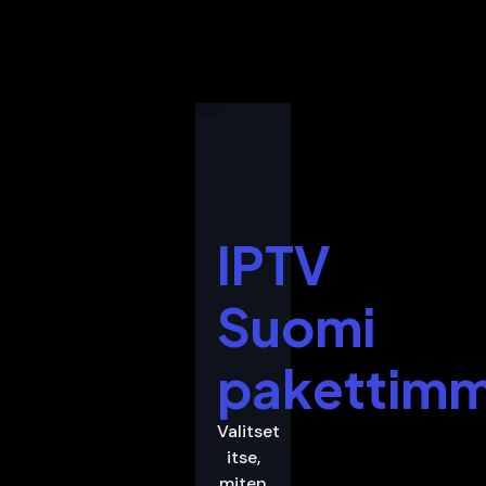
IPTV
Suomi
pakettim
Valitset
itse,
miten