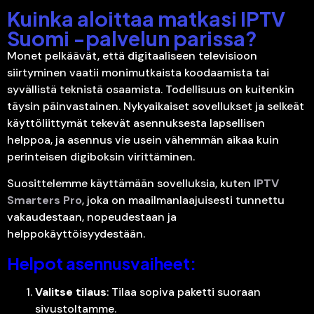
Kuinka aloittaa matkasi IPTV
Suomi -palvelun parissa?
Monet pelkäävät, että digitaaliseen televisioon
siirtyminen vaatii monimutkaista koodaamista tai
syvällistä teknistä osaamista. Todellisuus on kuitenkin
täysin päinvastainen. Nykyaikaiset sovellukset ja selkeät
käyttöliittymät tekevät asennuksesta lapsellisen
helppoa, ja asennus vie usein vähemmän aikaa kuin
perinteisen digiboksin virittäminen.
Suosittelemme käyttämään sovelluksia, kuten
IPTV
Smarters Pro
, joka on maailmanlaajuisesti tunnettu
vakaudestaan, nopeudestaan ja
helppokäyttöisyydestään.
Helpot asennusvaiheet:
Valitse tilaus
: Tilaa sopiva paketti suoraan
sivustoltamme.