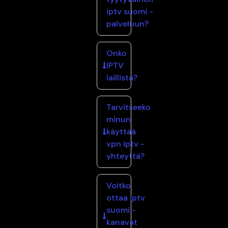
iptv suomi -
palveluun?
Onko
IPTV
laillista?
Tarvitseeko
minun
käyttää
vpn iptv -
yhteyttä?
Voitko
ottaa iptv
suomi -
kanavat