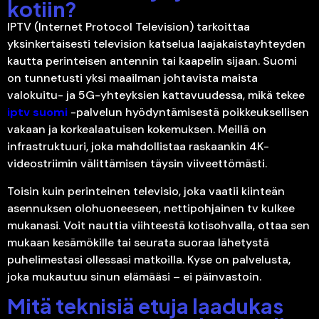
kotiin?
IPTV (Internet Protocol Television) tarkoittaa
yksinkertaisesti television katselua laajakaistayhteyden
kautta perinteisen antennin tai kaapelin sijaan. Suomi
on tunnetusti yksi maailman johtavista maista
valokuitu- ja 5G-yhteyksien kattavuudessa, mikä tekee
iptv suomi
-palvelun hyödyntämisestä poikkeuksellisen
vakaan ja korkealaatuisen kokemuksen. Meillä on
infrastruktuuri, joka mahdollistaa raskaankin 4K-
videostriimin välittämisen täysin viiveettömästi.
Toisin kuin perinteinen televisio, joka vaatii kiinteän
asennuksen olohuoneeseen, nettipohjainen tv kulkee
mukanasi. Voit nauttia viihteestä kotisohvalla, ottaa sen
mukaan kesämökille tai seurata suoraa lähetystä
puhelimestasi ollessasi matkoilla. Kyse on palvelusta,
joka mukautuu sinun elämääsi – ei päinvastoin.
Mitä teknisiä etuja laadukas