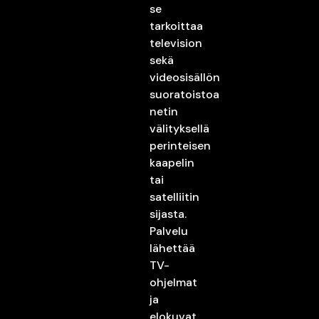
se
tarkoittaa
television
sekä
videosisällön
suoratoistoa
netin
välityksellä
perinteisen
kaapelin
tai
satelliitin
sijasta.
Palvelu
lähettää
TV-
ohjelmat
ja
elokuvat