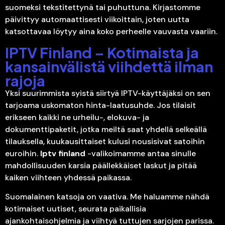
suomeksi tekstitettynä tai puhuttuna. Kirjastomme
päivittyy automaattisesti viikoittain, joten uutta
katsottavaa löytyy aina koko perheelle vauvasta vaariin.
IPTV Finland – Kotimaista ja
kansainvälistä viihdettä ilman
rajoja
Yksi suurimmista syistä siirtyä IPTV-käyttäjäksi on sen
tarjoama uskomaton hinta-laatusuhde. Jos tilaisit
erikseen kaikki ne urheilu-, elokuva- ja
dokumenttipaketit, jotka meiltä saat yhdellä selkeällä
tilauksella, kuukausittaiset kulusi nousisivat satoihin
euroihin.
Iptv finland
-valikoimamme antaa sinulle
mahdollisuuden karsia päällekkäiset laskut ja pitää
kaiken viihteen yhdessä paikassa.
Suomalainen katsoja on vaativa. Me haluamme nähdä
kotimaiset uutiset, seurata paikallisia
ajankohtaisohjelmia ja viihtyä tuttujen sarjojen parissa.