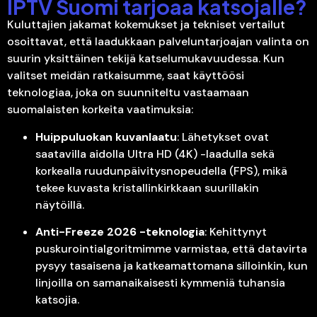
IPTV Suomi tarjoaa katsojalle?
Kuluttajien jakamat kokemukset ja tekniset vertailut
osoittavat, että laadukkaan palveluntarjoajan valinta on
suurin yksittäinen tekijä katselumukavuudessa. Kun
valitset meidän ratkaisumme, saat käyttöösi
teknologiaa, joka on suunniteltu vastaamaan
suomalaisten korkeita vaatimuksia:
Huippuluokan kuvanlaatu
: Lähetykset ovat
saatavilla aidolla Ultra HD (4K) -laadulla sekä
korkealla ruudunpäivitysnopeudella (FPS), mikä
tekee kuvasta kristallinkirkkaan suurillakin
näytöillä.
Anti-Freeze 2026 -teknologia
: Kehittynyt
puskurointialgoritmimme varmistaa, että datavirta
pysyy tasaisena ja katkeamattomana silloinkin, kun
linjoilla on samanaikaisesti kymmeniä tuhansia
katsojia.