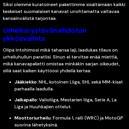
Siksi olemme kuratoineet pakettimme sisältämään kaikki
keskeiset suomalaiset kanavat unohtamatta valtavaa
kansainvälistä tarjontaa.
Urheilun ystävän ehdoton
ykkösvalinta
Olipa intohimosi mikä tahansa laji, laadukas tilaus on
urheiluhullun paratiisi. Sinun ei tarvitse enää miettiä,
mikä kanavapaketti omistaa minkäkin sarjan oikeudet,
sillä saat kaiken käyttöösi yhdellä kertaa:
Jääkiekko
: NHL, kotoinen Liiga, SHL sekä MM-kisat
parhaalla laadulla.
Jalkapallo
: Valioliiga, Mestarien liiga, Serie A, La
Liga ja Huuhkajien ottelut.
Moottoriurheilu
: Formula 1, ralli (WRC) ja MotoGP
suorina lähetyksinä.