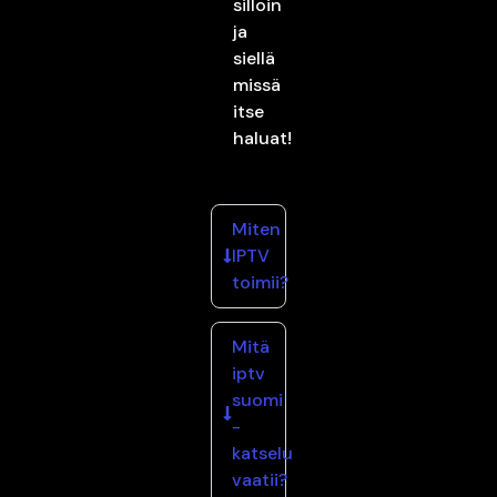
silloin
ja
siellä
missä
itse
haluat!
Miten
IPTV
toimii?
Mitä
iptv
suomi
-
katselu
vaatii?