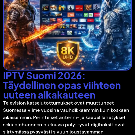
IPTV Suomi 2026:
Täydellinen opas viihteen
uuteen aikakauteen
Television katselutottumukset ovat muuttuneet
Suomessa viime vuosina vauhdikkaammin kuin koskaan
aikaisemmin. Perinteiset antenni- ja kaapelilähetykset
sekä olohuoneen nurkassa pölyttyvät digiboksit ovat
siirtymässä pysyvästi sivuun joustavamman,