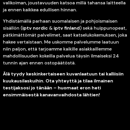
valikoiman, joustavuuden katsoa millä tahansa laitteella
ja ennen kaikkea edullisen hinnan.
Yhdistämällä parhaan suomalaisen ja pohjoismaisen
sisällön (
iptv nordic
&
iptv finland
) sekä huippunopeat,
pätkimättömät palvelimet, saat katselukokemuksen, joka
hakee vertaistaan. Me uskomme palvelumme laatuun
niin paljon, että tarjoamme kaikille asiakkaillemme
mahdollisuuden kokeilla palvelua täysin ilmaiseksi 24
tunnin ajan ennen ostopäätöstä.
Älä tyydy keskinkertaiseen kuvanlaatuun tai kalliisiin
kuukausilaskuihin. Ota yhteyttä ja tilaa ilmainen
testijaksosi jo tänään – huomaat eron heti
ensimmäisestä kanavanvaihdosta lähtien!