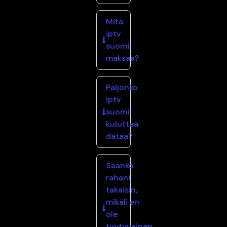
Mitä
iptv
suomi
maksaa?
Paljonko
iptv
suomi
kuluttaa
dataa?
Saanko
rahani
takaisin,
mikäli en
ole
tyytyväinen