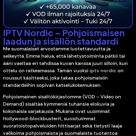
IPTV Nordic – Pohjoismaisen
laadun ja sisällön standardi
Me suomalaiset arvostamme luotettavuutta ja
selkeyttä. Emme halua, että lähetystoiminta pätkii tai
ääni vaeltaa eri tahdissa kuvan kanssa juuri silloin, kun
ottelu on ratkeamassa. Tämän vuoksi
iptv nordic
on
noussut käsitteeksi, joka takaa pohjoismaisiin
standardeihin sopivan katselukokemuksen.
Pohjoismainen sisältökirjastomme (VOD – Video on
Demand) sisältää kymmeniä tuhansia elokuvia ja
kokonaisia sarjakausia. Mukana ovat uusimmat
Hollywood-blockbusterit, suosituimmat
suoratoistopalveluiden hittisarjat sekä tietysti laaja
valikoima pohjoismaista ja suomalaista tuotantoa