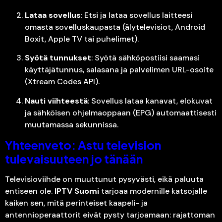
Lataa sovellus
: Etsi ja lataa sovellus laitteesi
omasta sovelluskaupasta (älytelevisiot, Android
Boxit, Apple TV tai puhelimet).
Syötä tunnukset
: Syötä sähköpostiisi saamasi
käyttäjätunnus, salasana ja palvelimen URL-osoite
(Xtream Codes API).
Nauti viihteestä
: Sovellus lataa kanavat, elokuvat
ja sähköisen ohjelmaoppaan (EPG) automaattisesti
muutamassa sekunnissa.
Yhteenveto: Astu television
tulevaisuuteen jo tänään
Televisioviihde on muuttunut pysyvästi, eikä paluuta
entiseen ole.
IPTV Suomi
tarjoaa modernille katsojalle
kaiken sen, mitä perinteiset kaapeli- ja
antennioperaattorit eivät pysty tarjoamaan: rajattoman