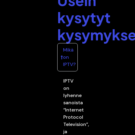
Usein
kysytyt
kysymykse
Mikä
on
IPTV?
IPTV
on
lyhenne
sanoista
“Internet
Protocol
Television”,
ja