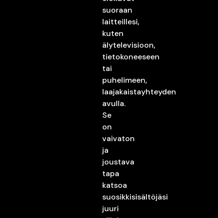
suoraan
laitteillesi,
kuten
älytelevisioon,
tietokoneeseen
tai
puhelimeen,
laajakaistayhteyden
avulla.
Se
on
vaivaton
ja
joustava
tapa
katsoa
suosikkisisältöjäsi
juuri