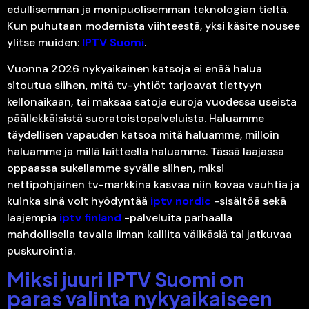
edullisemman ja monipuolisemman teknologian tieltä.
Kun puhutaan modernista viihteestä, yksi käsite nousee
ylitse muiden:
IPTV Suomi
.
Vuonna 2026 nykyaikainen katsoja ei enää halua
sitoutua siihen, mitä tv-yhtiöt tarjoavat tiettyyn
kellonaikaan, tai maksaa satoja euroja vuodessa useista
päällekkäisistä suoratoistopalveluista. Haluamme
täydellisen vapauden katsoa mitä haluamme, milloin
haluamme ja millä laitteella haluamme. Tässä laajassa
oppaassa sukellamme syvälle siihen, miksi
nettipohjainen tv-markkina kasvaa niin kovaa vauhtia ja
kuinka sinä voit hyödyntää
iptv nordic
-sisältöä sekä
laajempia
iptv finland
-palveluita parhaalla
mahdollisella tavalla ilman kalliita välikäsiä tai jatkuvaa
puskurointia.
Miksi juuri IPTV Suomi on
paras valinta nykyaikaiseen