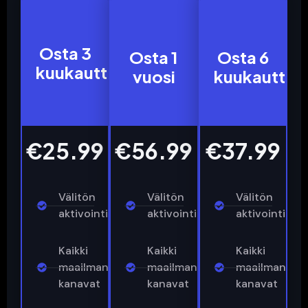
3
12
6
Osta 3
Osta 1
Osta 6
Meses
Meses
Meses
kuukautta
vuosi
kuukautta
€25.99
€56.99
€37.99
Välitön
Välitön
Välitön
aktivointi
aktivointi
aktivointi
Kaikki
Kaikki
Kaikki
maailman
maailman
maailman
kanavat
kanavat
kanavat