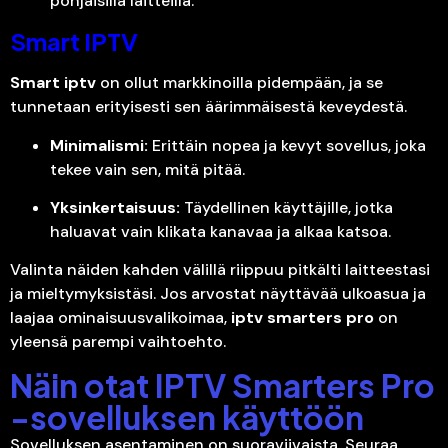
pohjaisilla laitteilla.
Smart IPTV
Smart iptv
on ollut markkinoilla pidempään, ja se
tunnetaan erityisesti sen äärimmäisestä keveydestä.
Minimalismi:
Erittäin nopea ja kevyt sovellus, joka
tekee vain sen, mitä pitää.
Yksinkertaisuus:
Täydellinen käyttäjille, jotka
haluavat vain klikata kanavaa ja alkaa katsoa.
Valinta näiden kahden välillä riippuu pitkälti laitteestasi
ja mieltymyksistäsi. Jos arvostat näyttävää ulkoasua ja
laajaa ominaisuusvalikoimaa,
iptv smarters pro
on
yleensä parempi vaihtoehto.
Näin otat IPTV Smarters Pro
-sovelluksen käyttöön
Sovelluksen asentaminen on suoraviivaista. Seuraa