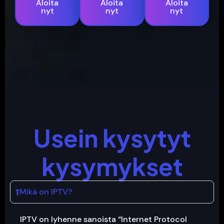
Aloita
Aloita
Aloita
nyt
nyt
nyt
Usein kysytyt
kysymykset
Mikä on IPTV?
IPTV on lyhenne sanoista “Internet Protocol