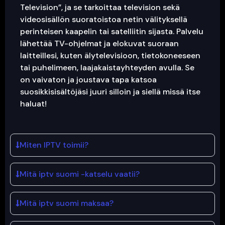
Television”, ja se tarkoittaa television sekä
videosisällön suoratoistoa netin välityksellä
perinteisen kaapelin tai satelliitin sijasta. Palvelu
lähettää TV-ohjelmat ja elokuvat suoraan
laitteillesi, kuten älytelevisioon, tietokoneeseen
tai puhelimeen, laajakaistayhteyden avulla. Se
on vaivaton ja joustava tapa katsoa
suosikkisisältöjäsi juuri silloin ja siellä missä itse
haluat!
Miten IPTV toimii?
Mitä iptv suomi -katselu vaatii?
Mitä iptv suomi maksaa?