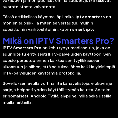
vakauden ja monipuoliset ominaisuudet, jotka tekevät
suoratoistosta vaivatonta.
Tässä artikkelissa käymme läpi, miksi
iptv smarters
on
monien suosikki ja miten se vertautuu muihin
suosittuihin vaihtoehtoihin, kuten
smart iptv
.
Mikä on IPTV Smarters Pro?
IPTV Smarters Pro
on kehittynyt mediasoitin, joka on
suunniteltu erityisesti IPTV-palveluiden käyttöön. Sen
suosio perustuu ennen kaikkea sen tyylikkääseen
ulkoasuun ja siihen, että se tukee lähes kaikkia yleisimpiä
IPTV-palveluiden käyttämiä protokollia.
Sovelluksen avulla voit hallita kanavalistoja, elokuvia ja
sarjoja helposti yhden käyttöliittymän kautta. Se toimii
erinomaisesti Android TV:llä, älypuhelimilla sekä useilla
muilla laitteilla.