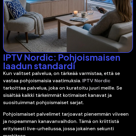
IPTV Nordic: Pohjoismaisen
laadun standardi
Kun valitset palvelua, on tärkeää varmistaa, että se
vastaa pohjoismaisia vaatimuksia.
IPTV Nordic
tarkoittaa palvelua, joka on kuratoitu juuri meille. Se
sisältää kaikki tärkeimmät kotimaiset kanavat ja
suosituimmat pohjoismaiset sarjat.
Pohjoismaiset palvelimet tarjoavat pienemmän viiveen
ja nopeamman kanavanvaihdon. Tämä on kriittistä
erityisesti live-urheilussa, jossa jokainen sekunti
merkitsee.