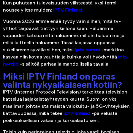
Kun puhutaan tulevaisuuden viihteestä, yksi termi
nousee ylitse muiden:
IPTV Finland
.
Vuonna 2026 emme enää tyydy vain siihen, mitä tv-
yhtiöt tarjoavat tiettyyn kellonaikaan. Haluamme
vapauden katsoa mitä haluamme, milloin haluamme ja
millä laitteella haluamme. Tässä laajassa oppaassa
sukellamme syvälle siihen, miksi
iptv suomi
-markkina
kasvaa niin kovaa vauhtia ja kuinka voit hyödyntää
iptv
nordic
-sisältöä parhaalla mahdollisella tavalla.
Miksi IPTV Finland on paras
valinta nykyaikaiseen kotiin?
IPTV (Internet Protocol Television) tarkoittaa television
katselua laajakaistayhteyden kautta. Suomi on yksi
maailman johtavista maista valokuitu- ja 5G-yhteyksien
kattavuudessa, mikä tekee
iptv finland
-palvelusta
poikkeuksellisen vakaan ja korkealaatuisen.
Toisin kuin perinteinen televisio, joka vaatii fyysisen