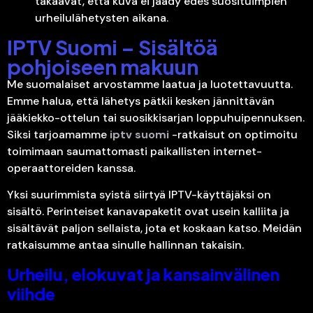
takaavat, että kuva ei jäädy edes suosituimpien
urheilulähetysten aikana.
IPTV Suomi – Sisältöä
pohjoiseen makuun
Me suomalaiset arvostamme laatua ja luotettavuutta.
Emme halua, että lähetys pätkii kesken jännittävän
jääkiekko-ottelun tai suosikkisarjan loppuhuipennuksen.
Siksi tarjoamamme
iptv suomi
-ratkaisut on optimoitu
toimimaan saumattomasti paikallisten internet-
operaattoreiden kanssa.
Yksi suurimmista syistä siirtyä IPTV-käyttäjäksi on
sisältö. Perinteiset kanavapaketit ovat usein kalliita ja
sisältävät paljon sellaista, jota et koskaan katso. Meidän
ratkaisumme antaa sinulle hallinnan takaisin.
Urheilu, elokuvat ja kansainvälinen
viihde