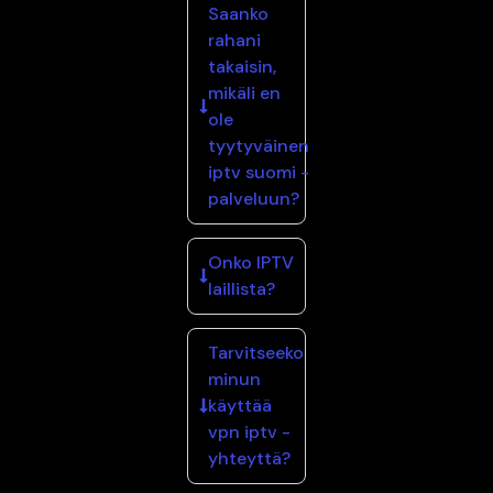
Saanko
rahani
takaisin,
mikäli en
ole
tyytyväinen
iptv suomi -
palveluun?
Onko IPTV
laillista?
Tarvitseeko
minun
käyttää
vpn iptv -
yhteyttä?