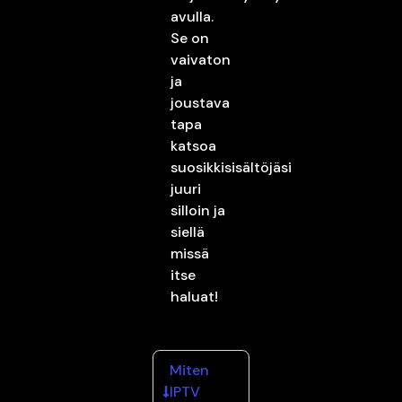
avulla.
Se on
vaivaton
ja
joustava
tapa
katsoa
suosikkisisältöjäsi
juuri
silloin ja
siellä
missä
itse
haluat!
Miten
IPTV