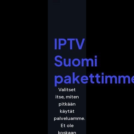
IPTV
Suomi
pakettimm
Valitset
itse, miten
pitkään
käytät
palveluamme.
Et ole
koskaan