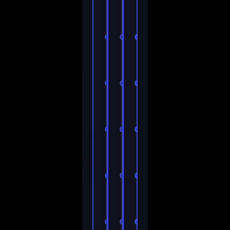
9.1
9.1
9.1
99,99 %
99,99 %
99,99 %
aktiivisuusajasta
aktiivisuusajasta
aktiivisuusajasta
M3U
M3U
M3U
MAG
MAG
MAG
Enigma2
Enigma2
Enigma2
Mukana
Mukana
Mukana
ohjelmaopas
ohjelmaopas
ohjelmaopas
Kaikkia
Kaikkia
Kaikkia
laitteita
laitteita
laitteita
tuetaan.
tuetaan.
tuetaan.
24/7-
24/7-
24/7-
tuki
tuki
tuki