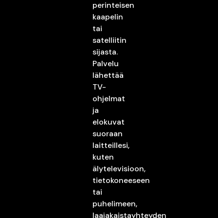
perinteisen
kaapelin
tai
satelliitin
sijasta.
Palvelu
lähettää
TV-
ohjelmat
ja
elokuvat
suoraan
laitteillesi,
kuten
älytelevisioon,
tietokoneeseen
tai
puhelimeen,
laajakaistayhteyden