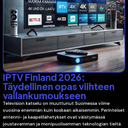
IPTV Finland 2026:
Täydellinen opas viihteen
vallankumoukseen
Television katselu on muuttunut Suomessa viime
vuosina enemmän kuin koskaan aikaisemmin. Perinteiset
antenni- ja kaapelilähetykset ovat väistymässä
joustavamman ja monipuolisemman teknologian tieltä.