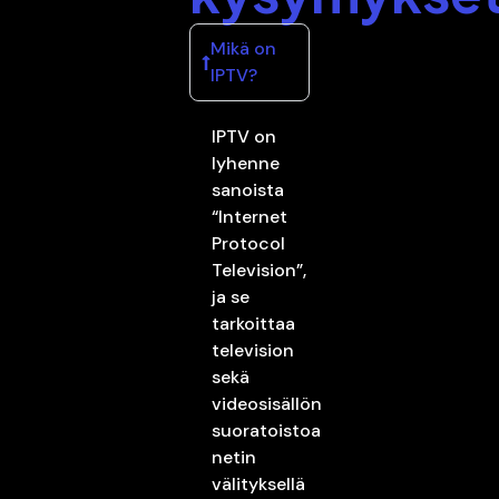
Mikä on
IPTV?
IPTV on
lyhenne
sanoista
“Internet
Protocol
Television”,
ja se
tarkoittaa
television
sekä
videosisällön
suoratoistoa
netin
välityksellä