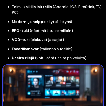
Toimii
kaikilla laitteilla
(Android, iOS, FireStick, TV,
PC)
Moderni ja helppo
käyttöliittymä
EPG-tuki
(näet mitä tulee milloin)
VOD-tuki
(elokuvat ja sarjat)
Favoriikanavat
(tallenna suosikit)
Useita tilejä
(voit lisätä useita palveluita)