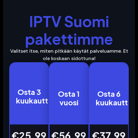
IPTV Suomi
pakettimme
Valitset itse, miten pitkään käytät palveluamme. Et
ole koskaan sidottuna!
3
12
6
Osta 3
Osta 1
Osta 6
Meses
Meses
Meses
kuukautta
vuosi
kuukautta
€25.99
€56.99
€37.99